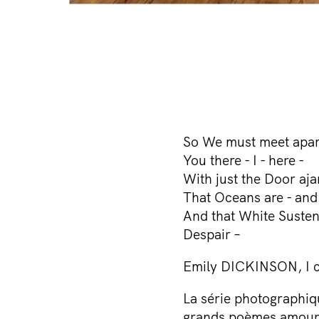
So We must meet apar
You there - I - here -
With just the Door aja
That Oceans are - and
And that White Susten
Despair –
Emily DICKINSON, I c
La série photographiq
grands poèmes amoureu