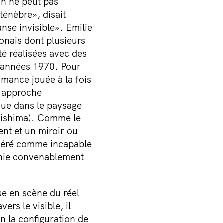
on ne peut pas
ténèbre», disait
nse invisible». Emilie
onais dont plusieurs
é réalisées avec des
s années 1970. Pour
mance jouée à la fois
e approche
que dans le paysage
 Mishima). Comme le
ent et un miroir ou
sidéré comme incapable
manie convenablement
e en scène du réel
rs le visible, il
en la configuration de