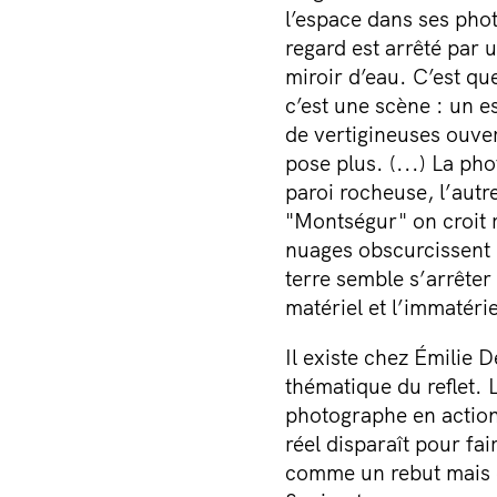
l’espace dans ses phot
regard est arrêté par 
miroir d’eau. C’est qu
c’est une scène : un e
de vertigineuses ouver
pose plus. (...) La ph
paroi rocheuse, l’aut
"Montségur" on croit r
nuages obscurcissent 
terre semble s’arrêter
matériel et l’immatériel
Il existe chez Émilie 
thématique du reflet. 
photographe en action 
réel disparaît pour fa
comme un rebut mais c