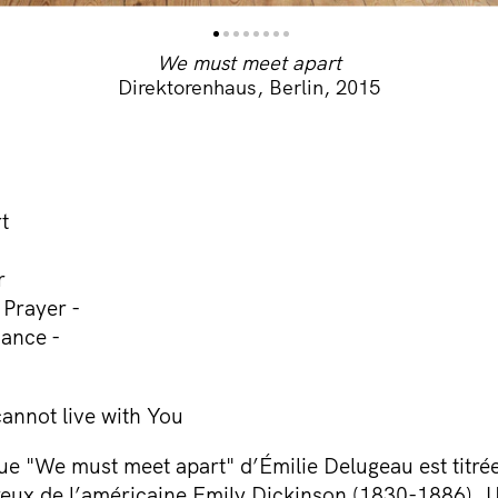
We must meet apart
Direktorenhaus, Berlin, 2015
t
r
 Prayer -
ance -
annot live with You
ue "We must meet apart" d’Émilie Delugeau est titré
x de l’américaine Emily Dickinson (1830-1886). Un 