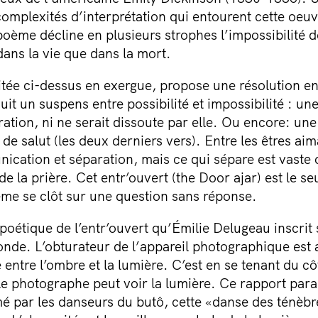
omplexités d’interprétation qui entourent cette oeuvre
ème décline en plusieurs strophes l’impossibilité d
dans la vie que dans la mort.
citée ci-dessus en exergue, propose une résolution 
uit un suspens entre possibilité et impossibilité : un
ration, ni ne serait dissoute par elle. Ou encore: un
de salut (les deux derniers vers). Entre les êtres aim
unication et séparation, mais ce qui sépare est vast
de la prière. Cet entr’ouvert (the Door ajar) est le s
ème se clôt sur une question sans réponse.
poétique de l’entr’ouvert qu’Émilie Delugeau inscri
de. L’obturateur de l’appareil photographique est a
 entre l’ombre et la lumière. C’est en se tenant du cô
e photographe peut voir la lumière. Ce rapport para
imé par les danseurs du butô, cette «danse des ténèb