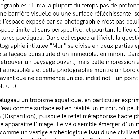
ographies : il n’a la plupart du temps pas de profonde
une barrière visuelle ou une surface réfléchissante, s
e l’espace exposé par sa photographie n’est pas celu
space limité et sans perspective, et pourtant le lieu
tures poétiques. Dans cet espace artificiel, la quest
otographie intitulée "Mur" se divise en deux parties é
re la façade construite d’un immeuble, en miroir. D
etrouver un paysage ouvert, mais cette impression es
l’atmosphère et cette photographie montre un bord 
 avant que ne commence un ciel indistinct – un point 
. (...)
Delugeau un tropisme aquatique, en particulier exprim
L’eau comme surface est en réalité un miroir, où peut 
(Disparition), puisque le reflet métaphorise l’acte 
ire apparaître l’image. Le Vélo semble émerger d’un m
omme un vestige archéologique issu d’une civilisati