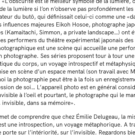
«L’obscurité est le meilleur symbole de la lumière, 
e la lumière si l’on n’observe pas profondément les 
ateur du butô, qui définissait celui-ci comme une «da
s influences majeures Eikoh Hosoe, photographe jap
s (Kamaitachi, Simmon, a private landscape…) ont ét
es performers du théâtre expérimental japonais de
hotographique est une scène qui accueille une perfor
un photographe. Ses séries proposent tour à tour un
tique du corps, un voyage introspectif et métaphysi
 mise en scène d’un espace mental (son travail avec
oi la photographie peut être à la fois un enregistrem
ression de soi… L’appareil photo est en général con
invisible à l’oeil et pourtant, le photographe qui le 
t, invisible, dans sa mémoire».
met de comprendre que chez Émilie Delugeau, la mis
st une introspection, un voyage métaphorique. A trave
e porte sur l’intériorité, sur l’invisible. Regardons bi